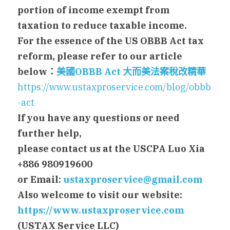
portion of income exempt from 
taxation to reduce taxable income.
For the essence of the US OBBB Act tax 
reform, please refer to our article 
below
：
美國
OBBB Act 
大而美法案稅改精華
https://www.ustaxproservice.com/blog/obbb
-act
If you have any questions or need 
further help,
please contact us at the USCPA Luo Xia 
+886 980919600
or Email: 
ustaxproservice@gmail.com
Also welcome to visit our website: 
https://www.ustaxproservice.com
(USTAX Service LLC)