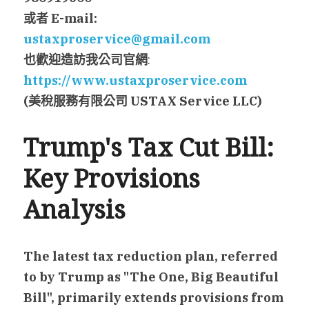
或者
 E-mail: 
ustaxproservice@gmail.com
也歡迎造訪我公司官網
: 
https://www.ustaxproservice.com
(
美稅服務有限公司
 USTAX Service LLC)
Trump's Tax Cut Bill: 
Key Provisions 
Analysis
The latest tax reduction plan, referred 
to by Trump as "The One, Big Beautiful 
Bill", primarily extends provisions from 