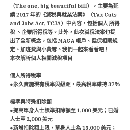
（
The one, big beautiful bill
），主要為延
搜索
續
 2017 
年的《減稅與就業法案》（
Tax Cuts 
and Jobs Act, TCJA
）中內容，包括個人
所得
繁體中文
稅
、企業所得稅等。此外，此次減稅法案也提
繁體中文
出了全新概念，包括
 MAGA 
帳戶、健保相關規
定、加班費與小費等。我們一起來看看吧！
简体中文
本次解析個人相關減稅項目
個人所得稅率
●
永久實施現有稅率與級距，最高稅率維持 37％
標準與特殊扣除額
●提高單身人士標準扣除額至 1,000 
美元；已婚
人士至
 2,000 
美元
●新增扣除額上限，單身人士為 15,000 
美元；