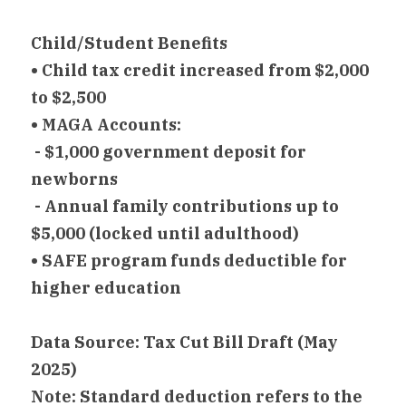
Child/Student Benefits
• Child tax credit increased from $2,000 
to $2,500
• MAGA Accounts:
- $1,000 government deposit for 
newborns
- Annual family contributions up to 
$5,000 (locked until adulthood)
• SAFE program funds deductible for 
higher education
Data Source: Tax Cut Bill Draft (May 
2025)
Note: Standard deduction refers to the 