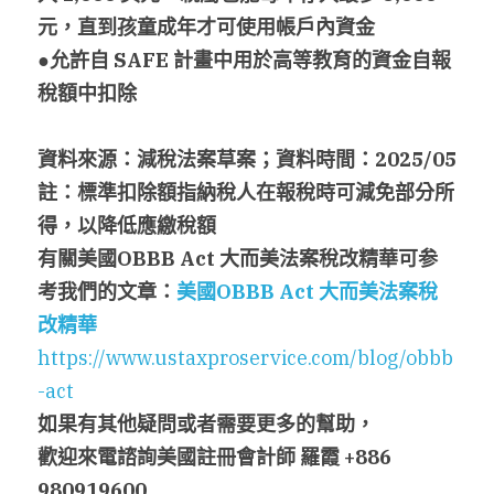
元，直到孩童成年才可使用帳戶內資金
●允許自 SAFE 
計畫中用於高等教育的資金自報
稅額中扣除
資料來源：減稅法案草案；資料時間：
2025/05
註：標準扣除額指納稅人在報稅時可減免部分所
得，以降低應繳稅額
有關美國
OBBB Act 
大而美法案稅改精華可参
考我們的文章：
美國
OBBB Act 
大而美法案稅
改精華
https://www.ustaxproservice.com/blog/obbb
-act
如果有其他疑問或者需要更多的幫助，
歡迎來電諮詢美國註冊會計師 羅霞
 +886 
980919600