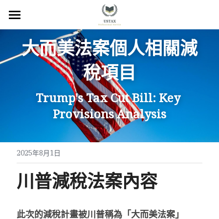
×
商品分類
回首頁
大而美法案個人相關減
服務內容
稅項目
關於我們
Trump's Tax Cut Bill: Key 
服務地區
Provisions Analysis
常見問題
所有文章
2025年8月1日
聯絡我們
川普減稅法案內容
線上預約
此次的減稅計畫被川普稱為「大而美法案」
Facebook