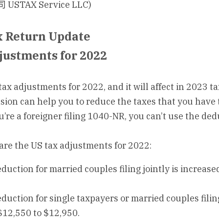
TAX Service LLC)
x Return Update
justments for 2022
x adjustments for 2022, and it will affect in 2023 ta
ion can help you to reduce the taxes that you have t
u’re a foreigner filing 1040-NR, you can’t use the ded
are the US tax adjustments for 2022:
uction for married couples filing jointly is increase
uction for single taxpayers or married couples filing
$12,550 to $12,950.