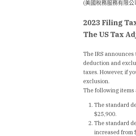
(美國稅務服務有限公司 US
2023 Filing Ta
The US Tax Ad
The IRS announces ta
deduction and exclus
taxes. However, if yo
exclusion.
The following items 
The standard ded
$25,900.
The standard ded
increased from 