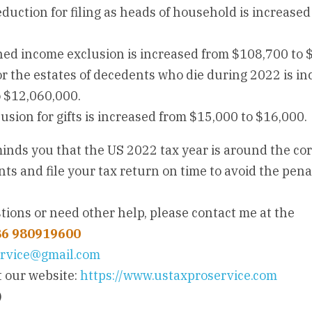
uction for filing as heads of household is increased
ned income exclusion is increased from $108,700 to 
r the estates of decedents who die during 2022 is in
 $12,060,000.
sion for gifts is increased from $15,000 to $16,000.
inds you that the US 2022 tax year is around the cor
ts and file your tax return on time to avoid the pena
tions or need other help, please contact me at the
86 980919600
rvice@gmail.com
 our website: 
https://www.ustaxproservice.com
)