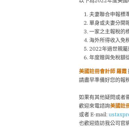
以下為2022年度美國
夫妻聯合申報標準扣
單身或夫妻分開報
一家之主報稅的標準
海外所得收入免稅額
2022年過世親屬
年度贈與免稅額從原
美國註冊會計師
羅霞
請盡早準備好您的報
如果有其他疑問或者
歡迎來電諮詢
美國註
或者 E-mail: 
ustaxpr
也歡迎造訪我公司官網: