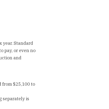
x year. Standard 
o pay, or even no 
uction and 
d from $25,100 to 
 separately is 