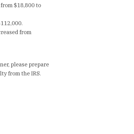
 from $18,800 to 
$112,000.
creased from 
ner, please prepare 
lty from the IRS.