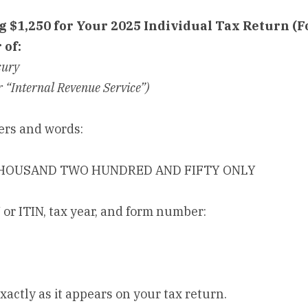
g $1,250 for Your 2025 Individual Tax Return (
 of:
sury
 “Internal Revenue Service”)
ers and words:
THOUSAND TWO HUNDRED AND FIFTY ONLY
or ITIN, tax year, and form number:
actly as it appears on your tax return.