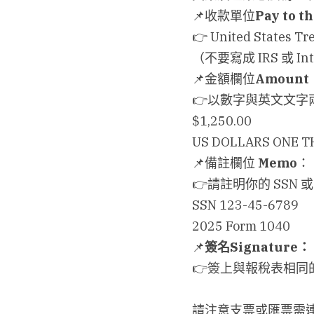
📌收款單位
Pay to t
👉 United States Tr
（不要寫成 IRS 或 Inte
📌金額欄位
Amount
👉以數字與英文文字
$1,250.00
US DOLLARS ONE 
📌備註欄位 
Memo
：
👉請註明你的 SSN 
SSN 123-45-6789
2025 Form 1040
📌
簽名
Signature
：
👉簽上與報稅表相同
請注意支票或匯票需連