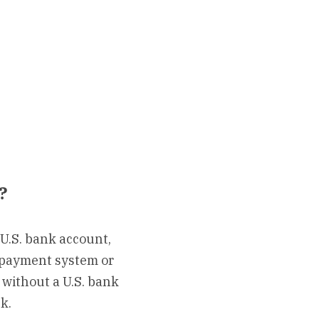
?
U.S. bank account, 
 payment system or 
 without a U.S. bank 
k.