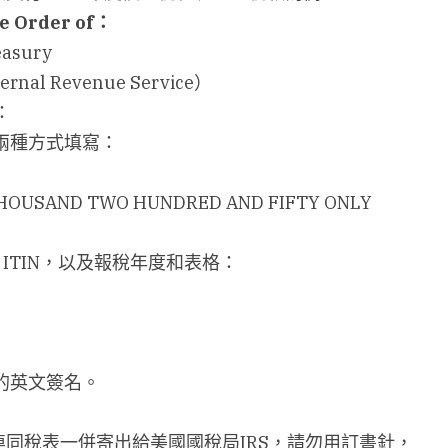
he Order of
：
easury
rnal Revenue Service）
：
兩種方式填寫：
THOUSAND TWO HUNDRED AND FIFTY ONLY
或 ITIN，以及報稅年度和表格：
的英文簽名。
同稅表一併寄出給美國國稅局IRS，請勿用訂書針，