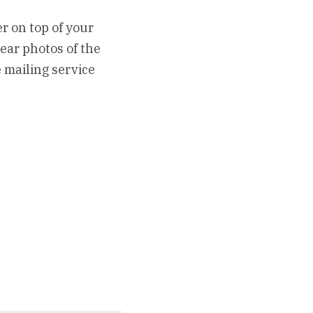
 on top of your 
ear photos of the 
 mailing service 