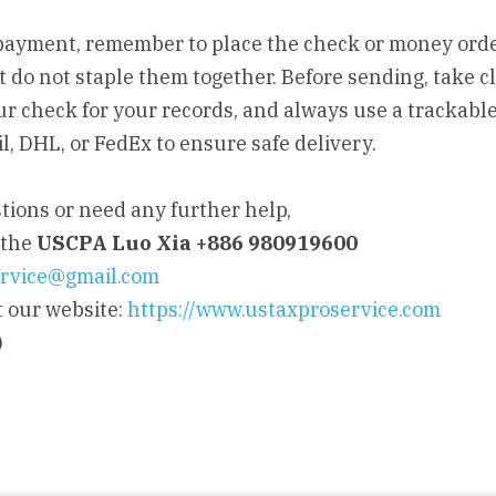
ayment, remember to place the check or money order
t do not staple them together. Before sending, take cl
ur check for your records, and always use a trackable
il, DHL, or FedEx to ensure safe delivery.
tions or need any further help,
the 
USCPA Luo Xia +886 980919600
rvice@gmail.com
 our website: 
https://www.ustaxproservice.com
)