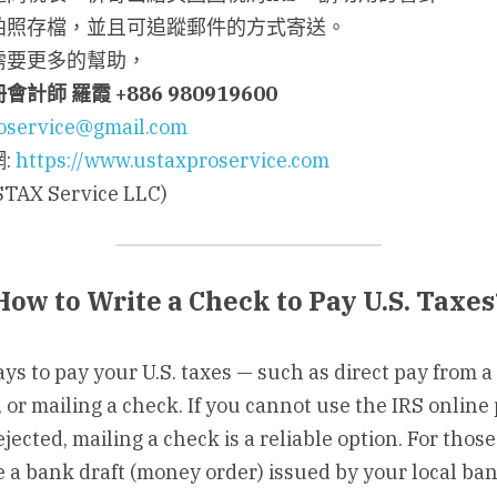
拍照存檔，並且可追蹤郵件的方式寄送。
需要更多的幫助，
冊會計師
羅霞
 +886 980919600
oservice@gmail.com
 
https://www.ustaxproservice.com
X Service LLC)
How to Write a Check to Pay U.S. Taxes
ys to pay your U.S. taxes — such as direct pay from a 
 or mailing a check. If you cannot use the IRS online
ected, mailing a check is a reliable option. For those
 a bank draft (money order) issued by your local ban