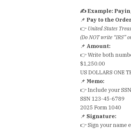
✍️
 Example: Payin
📌 
Pay to the Order
👉 
United States Trea
(Do NOT write “IRS” or
📌 
Amount:
👉 Write both numb
$1,250.00
US DOLLARS ONE 
📌 
Memo:
👉 Include your SSN 
SSN 123-45-6789
2025 Form 1040
📌 
Signature:
👉 Sign your name ex