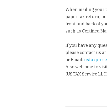
When mailing your p
paper tax return, bu
front and back of yo
such as Certified Ma
If you have any ques
please contact us at 
or Email: 
ustaxprose
Also welcome to visit
(USTAX Service LLC