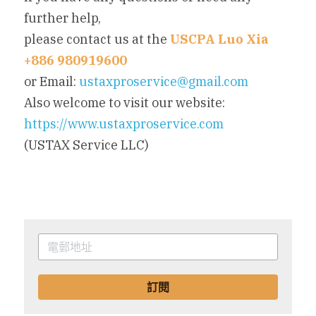
further help,
please contact us at the 
USCPA Luo Xia 
+886 980919600
or Email: 
ustaxproservice@gmail.com
Also welcome to visit our website: 
https://www.ustaxproservice.com
(USTAX Service LLC)
訂閱