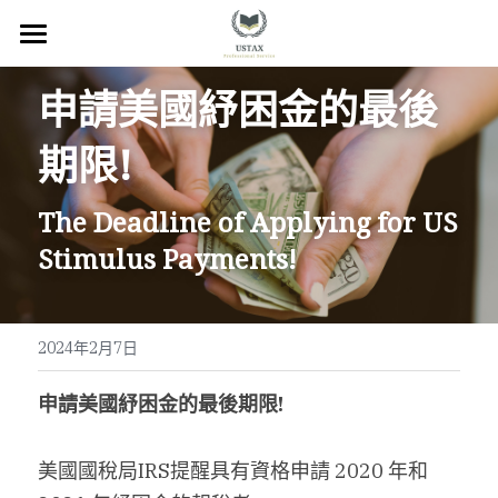
×
商品分類
回首頁
申請美國紓困金的最後
服務內容
期限
!
關於我們
The Deadline of Applying for US 
服務地區
Stimulus Payments!
常見問題
所有文章
2024年2月7日
聯絡我們
申請美國紓困金的最後期限
!
線上預約
美國國稅局IRS提醒具有資格申請 2020 年和 
Facebook