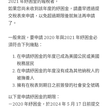
2021 年紓困金的報稅者，
如果您尚未收到該年度的紓困金，請盡早透過提
搜索
交稅表來申請，以免超過期限後就無法再申請
繁體中文
了。
繁體中文
一般來說，要申請 2020 年與2021 年紓困金必
简体中文
須符合下列幾點：
在申請紓困金的年度已成為美國公民或美國
稅務居民
在申請紓困金的年度沒有成為其他納稅人的
被撫養人
擁有在稅表到期日之前簽發的社會安全號碼
以下是申請紓困金的期限：
－2020 年紓困金，於2024 年 5 月 17 日前提交