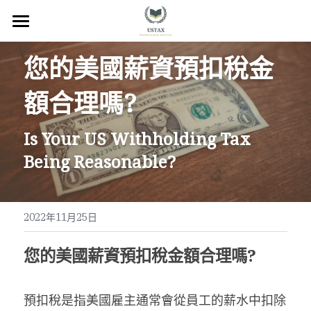
×
商品分類
回首頁
您的美國薪資預扣稅金
服務內容
額合理嗎
?
關於我們
Is Your US Withholding Tax 
服務地區
Being Reasonable?
常見問題
所有文章
2022年11月25日
聯絡我們
您的美國薪資預扣稅金額合理嗎
?
線上預約
預扣稅是指美國雇主通常會從員工的薪水中扣除
Facebook