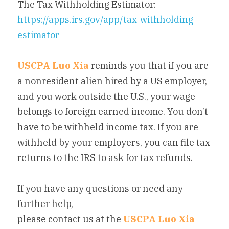
The Tax Withholding Estimator: 
https://apps.irs.gov/app/tax-withholding-
estimator
USCPA Luo Xia
reminds you that if you are 
a nonresident alien hired by a US employer, 
and you work outside the U.S., your wage 
belongs to foreign earned income. You don’t 
have to be withheld income tax. If you are 
withheld by your employers, you can file tax 
returns to the IRS to ask for tax refunds.
If you have any questions or need any 
further help,
please contact us at the 
USCPA Luo Xia 