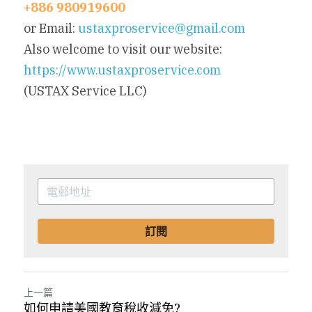
+886 980919600
or Email: 
ustaxproservice@gmail.com
Also welcome to visit our website: 
https://www.ustaxproservice.com
(USTAX Service LLC)
訂閱
上一篇
如何申請美國教育稅收減免?