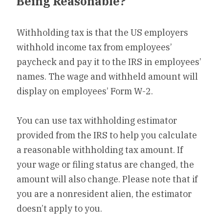
Being Reasonable?
Withholding tax is that the US employers 
withhold income tax from employees’ 
paycheck and pay it to the IRS in employees’ 
names. The wage and withheld amount will 
display on employees’ Form W-2.
You can use tax withholding estimator 
provided from the IRS to help you calculate 
a reasonable withholding tax amount. If 
your wage or filing status are changed, the 
amount will also change. Please note that if 
you are a nonresident alien, the estimator 
doesn’t apply to you.