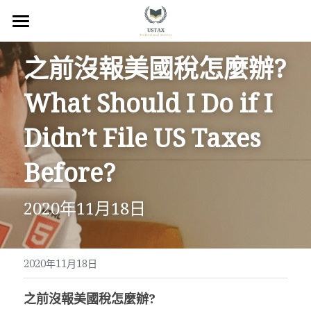
×
商品分類
回首頁
之前沒報美國稅怎麼辦? 
服務內容
What Should I Do if I 
關於我們
Didn’t File US Taxes 
服務地區
Before?
常見問題
2020年11月18日
所有文章
聯絡我們
2020年11月18日
線上預約
之前沒報美國稅怎麼辦?
Facebook