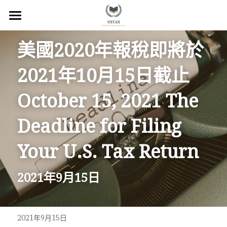
×
商品分類
回首頁
美國2020年報稅即將於
服務內容
2021年10月15日截止 
關於我們
October 15, 2021 The 
服務地區
Deadline for Filing 
常見問題
Your U.S. Tax Return
所有文章
2021年9月15日
聯絡我們
線上預約
2021年9月15日
Facebook