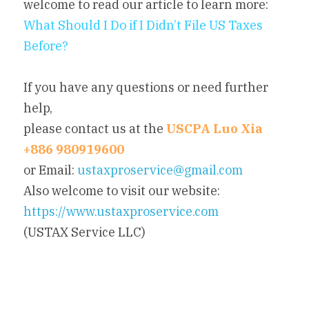
welcome to read our article to learn more:
What Should I Do if I Didn’t File US Taxes 
Before?
If you have any questions or need further 
help, 
please contact us at the
USCPA Luo Xia 
+886 980919600
or Email:
ustaxproservice@gmail.com
Also welcome to visit our website:
https://www.ustaxproservice.com
(USTAX Service LLC)