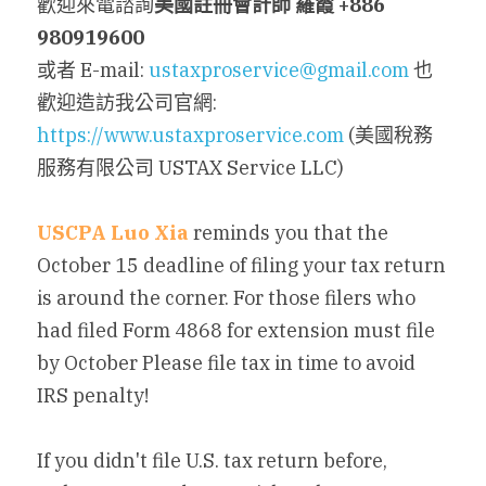
歡迎來電諮詢
美國註冊會計師
羅霞
+886 
980919600 
或者 E-mail: 
ustaxproservice@gmail.com
 也
歡迎造訪我公司官網: 
https://www.ustaxproservice.com
 (美國稅務
服務有限公司 USTAX Service LLC)
USCPA Luo Xia
 reminds you that the 
October 15 deadline of filing your tax return 
is around the corner. For those filers who 
had filed Form 4868 
for extension 
must file 
by October Please file tax in time to avoid 
IRS penalty!
If you didn't file U.S. tax return before, 